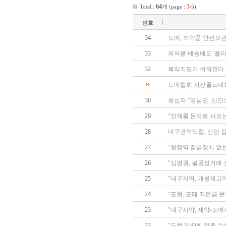
64
3
Total :
개 (page :
/5)
번호
34
도매, 의약품 안전보
33
의약품 배송에도 '플라
32
복약지도가 쉬워진다..
도매협회 자선골프대회 
30
청십자 “영남권, 산간
29
“인재를 돈으로 사오
28
대구경북도협, 신임 
27
"향정약 잠금장치 없는
26
"심평원, 불공정거래 
25
"대구지역, 개봉재고약
24
"도협, 도매 자본금 
23
"대구시약, 제약-도매
22
"도협 제43회 정총 수