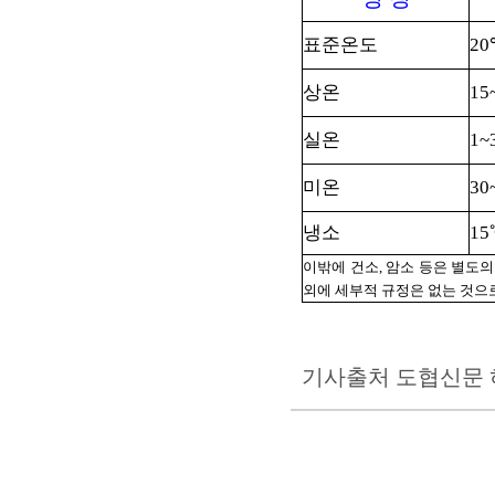
표준온도
2
상온
15
실온
1~
미온
30
냉소
1
이밖에 건소, 암소 등은 별도의
외에 세부적 규정은 없는 것으
기사출처 도협신문 허강원