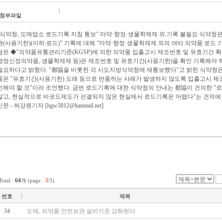
첨부파일
"식약청, 도매업소 로드기록 지침 통보" 마약·향정·생물학제제 외 기록 불필요 식약청
관(사용기한)(이하:로드)" 기록에 대해 "마약·향정·생물학제제 외의 여타 의약품 로드 
청은 ◆"의약품유통관리기준(KGSP)에 의한 의약품 입출고시 제조번호 및 유효기간 
향정신정의약품, 생물학제제 등)은 제조번호 및 유효기간(사용기한)을 확인 기록해야 
필요하다고 밝혔다. "都協을 비롯한 각 시도지방식약청에 재통보했다"고 밝힌 식약청은
품은 "유효기간(사용기한) 도래 등으로 반품하는 사례가 발생하지 않도록 입출고시 제
인해야 할 것"이라 조언했다. 금번 로드기록에 대한 식약청의 안내는 都協이 건의한 "
않고, 현실적으로 바코드제도가 선결되지 않은 현실에서 로드기록은 어렵다"는 건의에 따
신문 - 허강원기자 [hgw5812@hanmail.net]
64
3
Total :
개 (page :
/5)
번호
제목
34
도매, 의약품 안전보관 설비기준 강화된다