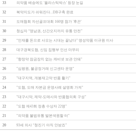
33
의약품 배송에도 '플라스틱박스' 등장 눈길
32
복약지도가 쉬워진다...DB구축 완료
31
도매협회 자선골프대회 160명 참가 '후끈'
30
청십자 “영남권, 산간오지까지 유통 만전”
29
“인재를 돈으로 사오는 시대는 끝났다” 명성약품 이규원 이사
28
대구경북도협, 신임 집행부 인선 마무리
27
"향정약 잠금장치 없는 캐비넷 보관 안돼"
26
"심평원, 불공정거래 신고센타 운영"
25
"대구지역, 개봉재고약 반품 활기"
24
"도협, 도매 자본금 운영사례 설명회 가져"
23
"대구시약, 제약-도매사와 반품협의회 구성"
22
"도협 제43회 정총 수상자 22명"
21
"의약품 불법유통 발본색원할 터"
20
93세 의사 “청진기 아직 안놨죠”