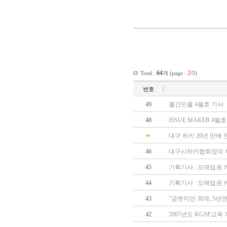
64
2
Total :
개 (page :
/5)
번호
49
월간인물 4월호 기사
48
ISSUE MAKER 4월
대구 하키 20년 만에 
46
대구시하키협회장의 특별
45
기획기사 : 도매업권 
44
기획기사 : 도매업권 
43
"금뱃지만 30개, 5년
42
2007년도 KGSP교육