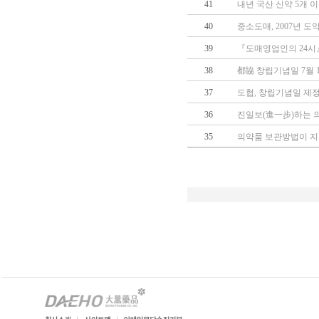
41
내년 국산 신약 5개 
40
중소도매, 2007년 도
39
『도매영업인의 24시
38
都協 창립기념일 7월 
37
도협, 창립기념일 제
36
진일보(進一步)하는
35
의약품 보관방법이 지