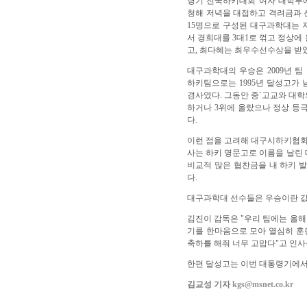
령기 전국하키대회 여자 대학부
청해 저녁을 대접하고 격려금과 
15명으로 구성된 대구과학대는 지
서 경희대를 3대1로 꺾고 정상에
고, 최다혜는 최우수선수상을 받
대구과학대의 우승은 2009년 팀
하키팀으로는 1995년 달성고가 
경사였다. 그동안 중`고교와 대학
하거나 3위에 올랐으나 정상 등극
다.
이런 점을 고려해 대구시하키협회
사는 하키 명문고로 이름을 날린
비교적 많은 협찬금을 내 하키 
다.
대구과학대 선수들은 우승이란 값진
김진이 감독은 "우리 팀에는 올해
기를 한마음으로 모아 열심히 훈련
축하를 해줘 너무 고맙다"고 인사
한편 달성고는 이번 대통령기에서
김교성 기자
kgs@msnet.co.kr