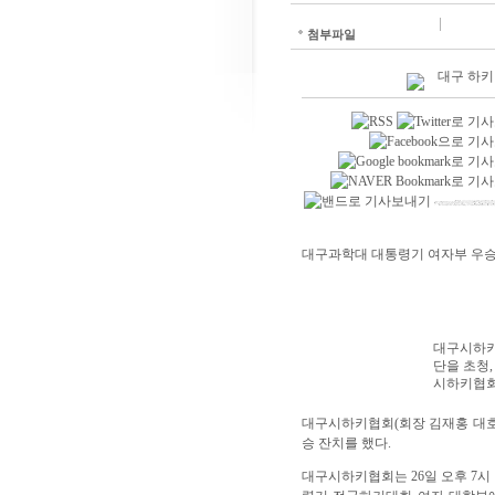
첨부파일
대구 하키 
<iframe name="I0_1441324975747" width="100%" tabindex="0" title="+1" id="I0_1441324975747" src="https://apis.google.com/se/0/_/+1/fastbutton?usegapi=1&size=medium&hl=ko&origin=http%3A%2F%2Fwww.imaeil.com&url=http%3A%2F%2Fwww.imaeil.com%2Fsub_news%2Fsub_news_view.php%3Fnews_id%3D48530%26yy%3D2015&gsrc=3p&jsh=m%3B%2F_%2Fscs%2Fapps-static%2F_%2Fjs%2Fk%3Doz.gapi.ko.mHHAq0M07w0.O%2Fm%3D__features__%2Fam%3DEQ%2Frt%3Dj%2Fd%3D1%2Ft%3Dzcms%2Frs%3DAGLTcCPdKRTASo2VAkwyvy0AOmVkpHen-g#_methods=onPlusOne%2C_ready%2C_close%2C_open%2C_res
대구과학대 대통령기 여자부 우승
대구시하키
단을 초청,
시하키협회
대구시하키협회(회장 김재홍 대호약
승 잔치를 했다.
대구시하키협회는 26일 오후 7시